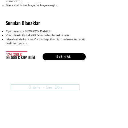
mevcuttur.
Kasa statik toz boya ile boyanmıştır.
Sunulan Olanaklar
Fiyatlarımıza % 20 KDV Dahildir.
Kredi Kartı ile taksitli ödemelerde fark alınır.
İstanbul, Ankara ve Gaziantep illeri için adrese ücretsiz
teslimat yapılır.
124.300 ₺
86.999 ₺ KDV Dahil
Satın AL
Ürünler - Geri Dön