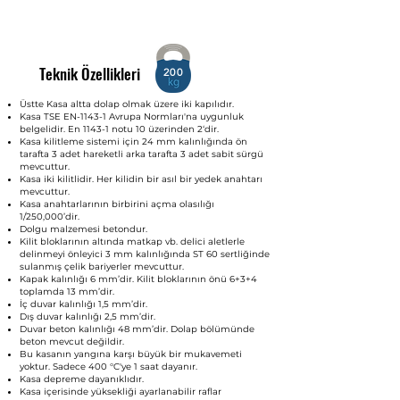
Teknik Özellikleri
200
Üstte Kasa altta dolap olmak üzere iki kapılıdır.
Kasa TSE EN-1143-1 Avrupa Normları'na uygunluk
belgelidir. En 1143-1 notu 10 üzerinden 2‘dir.
Kasa kilitleme sistemi için 24 mm kalınlığında ön
tarafta 3 adet hareketli arka tarafta 3 adet sabit sürgü
mevcuttur.
Kasa iki kilitlidir. Her kilidin bir asıl bir yedek anahtarı
mevcuttur.
Kasa anahtarlarının birbirini açma olasılığı
1/250,000’dir.
Dolgu malzemesi betondur.
Kilit bloklarının altında matkap vb. delici aletlerle
delinmeyi önleyici 3 mm kalınlığında ST 60 sertliğinde
sulanmış çelik bariyerler mevcuttur.
Kapak kalınlığı 6 mm’dir. Kilit bloklarının önü 6+3+4
toplamda 13 mm’dir.
İç duvar kalınlığı 1,5 mm’dir.
Dış duvar kalınlığı 2,5 mm’dir.
Duvar beton kalınlığı 48 mm’dir. Dolap bölümünde
beton mevcut değildir.
Bu kasanın yangına karşı büyük bir mukavemeti
yoktur. Sadece 400 °C'ye 1 saat dayanır.
Kasa depreme dayanıklıdır.
Kasa içerisinde yüksekliği ayarlanabilir raflar