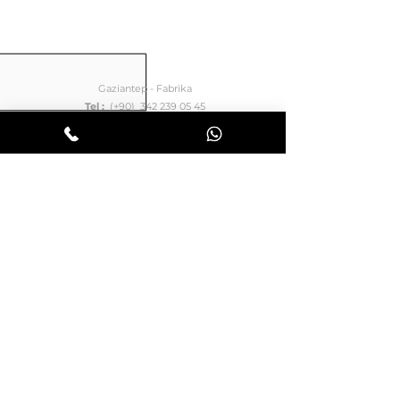
Gaziantep - Fabrika
Tel :
(+90) 342 239 05 45
İstanbul - Kartal
Tel :
(+90) 216 302 87 02
İstanbul - Esenyurt
Tel :
(+90) 212 210 78 88
Ankara
Tel :
(+90) 312 319 99 79
İzmir
Tel : (+90) 232 422 06 66
Teknik Servis
Tel :
(+90) 541 210 78 88
E-Posta :
siparistakip@kiratli.com.tr
Adres :
Mansuroğlu, 263. Sk. 15/A,
35535 Bayraklı / İzmir