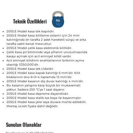
Teknik Özellikleri
46
2055.E Model kasa tek kapılıdır.
2055.E Model kasa kilitleme sistemi için 24 mm
kalınlığında ön tarafta 2 adet hareketli sürgü ve arka
tarafta sabit kanat mevcuttur.
2055.E Model çelik kasa elektronik kilitlidir.
Çelik Kasa pil bitiminde veya şifrenin unutulmasında
kasayı açmak için acil emniyet kilidi vardır.
Acil emniyet kilidinin anahtarlarının birbirini açma
olasılığı 1/250,000’dir.
2055.E Model kasa tek cidardır.
2055.E Model kasa kapak kalınlığı 6 mm’dir. Kilit
bloklarının önü 6+3+4 toplamda 13 mm’dir.
2055.E Model kasanın dış duvar kalınlığı 4 mm’dir.
Bu kasanın yangına karşı büyük bir mukavemeti
yoktur. Sadece 250 °C'ye 1 saat dayanır.
2055.E Model kasa depreme dayanıklıdır.
2055.E Model kasa statik toz boya ile boyanmıştır.
2055.E Model kasa yere veya duvara monte edilebilir.
Montaj ücreti fiyata dahil değildir.
Sunulan Olanaklar