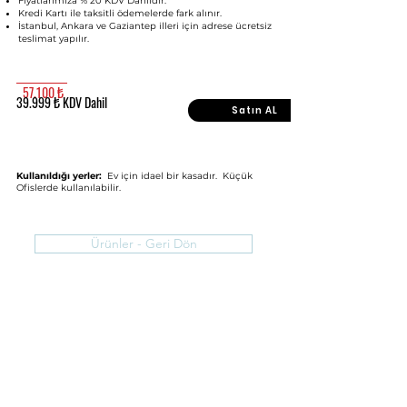
Fiyatlarımıza % 20 KDV Dahildir.
Kredi Kartı ile taksitli ödemelerde fark alınır.
İstanbul, Ankara ve Gaziantep illeri için adrese ücretsiz
teslimat yapılır.
57.100 ₺
39.999 ₺ KDV Dahil
Satın AL
Kullanıldığı yerler:
Ev için idael bir kasadır. Küçük
Ofislerde kullanılabilir.
Ürünler - Geri Dön