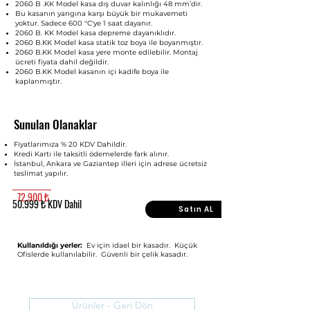
2060 B .KK Model kasa dış duvar kalınlığı 48 mm’dir.
Bu kasanın yangına karşı büyük bir mukavemeti
yoktur. Sadece 600 °C'ye 1 saat dayanır.
2060 B. KK Model kasa depreme dayanıklıdır.
2060 B.KK Model kasa statik toz boya ile boyanmıştır.
2060 B.KK Model kasa yere monte edilebilir. Montaj
ücreti fiyata dahil değildir.
2060 B.KK Model kasanın içi kadife boya ile
kaplanmıştır.
Sunulan Olanaklar
Fiyatlarımıza % 20 KDV Dahildir.
Kredi Kartı ile taksitli ödemelerde fark alınır.
İstanbul, Ankara ve Gaziantep illeri için adrese ücretsiz
teslimat yapılır.
72.900 ₺
50.999 ₺ KDV Dahil
Satın AL
Kullanıldığı yerler:
Ev için idael bir kasadır. Küçük
Ofislerde kullanılabilir. Güvenli bir çelik kasadır.
Ürünler - Geri Dön