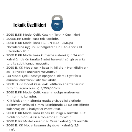
Teknik Özellikleri
200
2060 B.KK Model Çelik Kasanın Teknik Özellikleri ;
2060B.KK Model kasa tek kapılıdır.
2060 B.KK Model kasa TSE EN-1143-1 Avrupa
Normları'na uygunluk belgelidir. En 1143-1 notu 10
üzerinden 1‘dir.
2060 B.KK Model kasa kilitleme sistemi için 24 mm
kalınlığında ön tarafta 3 adet hareketli sürgü ve arka
tarafta sabit kanat mevcuttur.
2060 B. KK Model çelik kasa iki kilitlidir. Her kilidin bir
asıl bir yedek anahtarı mevcuttur.
Bu Model Çelik Kasa'ya opsiyonel olarak fiyat farkı
alınarak elektronik kilit takılabilir.
2060. B.KK Model kasa' daki kilitlerin anahtarlarının
birbirini açma olasılığı 1/250,000’dir.
2060 B.KK Model Çelik kasanın dolgu malzemesi
fırınlanmış kumdur.
Kilit bloklarının altında matkap vb. delici aletlerle
delinmeyi önleyici 3 mm kalınlığında ST 60 sertliğinde
sulanmış çelik bariyerler mevcuttur.
2060 B.KK Model kasa kapak kalınlığı 4 mm’dir. Kilit
bloklarının önü 4+3+4 toplamda 11 mm’dir.
2060 B KK Model kasanın iç Duvar kalınlığı 1,5 mm’dir.
2060 B. KK Model kasanın dış duvar kalınlığı 2,5
mm’dir.