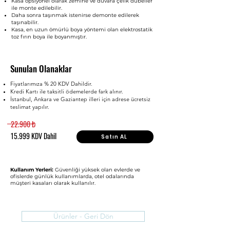
Kasa opsiyonel olarak zemine ve duvara çelik dübeller
ile monte edilebilir.
Daha sonra taşınmak istenirse demonte edilerek
taşınabilir.
Kasa, en uzun ömürlü boya yöntemi olan elektrostatik
toz fırın boya ile boyanmıştır.
Sunulan Olanaklar
Fiyatlarımıza % 20 KDV Dahildir.
Kredi Kartı ile taksitli ödemelerde fark alınır.
İstanbul, Ankara ve Gaziantep illeri için adrese ücretsiz
teslimat yapılır.
22.900 ₺
15.999 KDV Dahil
Satın AL
Kullanım Yerleri:
Güvenliği yüksek olan evlerde ve
ofislerde günlük kullanımlarda, otel odalarında
müşteri kasaları olarak kullanılır.
Ürünler - Geri Dön