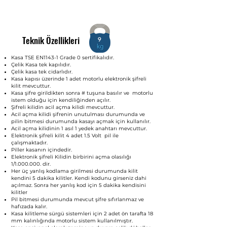
Teknik Özellikleri
9
Kasa TSE EN1143-1 Grade 0 sertifikalıdır.
Çelik Kasa tek kapılıdır.
Çelik kasa tek cidarlıdır.
Kasa kapısı üzerinde 1 adet motorlu elektronik şifreli
kilit mevcuttur.
Kasa şifre girildikten sonra # tuşuna basılır ve motorlu
istem olduğu için kendiliğinden açılır.
Şifreli kilidin acil açma kilidi mevcuttur.
Acil açma kilidi şifrenin unutulması durumunda ve
pilin bitmesi durumunda kasayı açmak için kullanılır.
Acil açma kilidinin 1 asıl 1 yedek anahtarı mevcuttur.
Elektronik şifreli kilit 4 adet 1.5 Volt pil ile
çalışmaktadır.
Piller kasanın içindedir.
Elektronik şifreli Kilidin birbirini açma olasılığı
1/1.000.000. dir.
Her üç yanlış kodlama girilmesi durumunda kilit
kendini 5 dakika kilitler. Kendi kodunu girseniz dahi
açılmaz. Sonra her yanlış kod için 5 dakika kendisini
kilitler
Pil bitmesi durumunda mevcut şifre sıfırlanmaz ve
hafızada kalır.
Kasa kilitleme sürgü sistemleri için 2 adet ön tarafta 18
mm kalınlığında motorlu sistem kullanılmıştır.