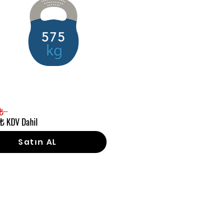
575
₺
₺ KDV Dahil
Satın AL