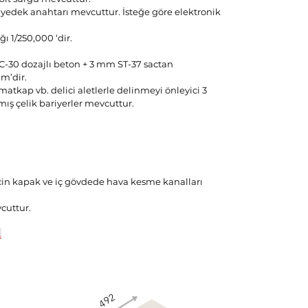
e bir yedek anahtarı mevcuttur. İsteğe göre elektronik
ı 1/250,000 ‘dir.
C-30 dozajlı beton + 3 mm ST-37 sactan
m’dir.
 matkap vb. delici aletlerle delinmeyi önleyici 3
ış çelik bariyerler mevcuttur.
çin kapak ve iç gövdede hava kesme kanalları
cuttur.
.
492