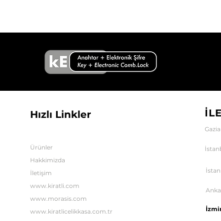
İL
Hızlı Linkler
Gazia
Ürünler
İstan
Hakkimizda
İstan
İletişim
www.kiratli.com
Anka
www.morasis.com
İzmi
www.kiratlicelikkasa.com.tr