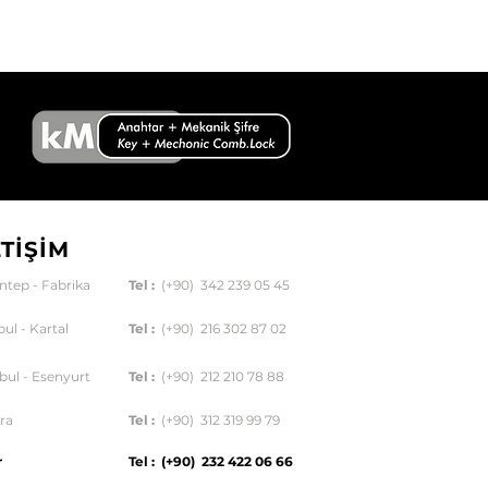
ETİŞİM
ntep - Fabrika
Tel :
(+90) 342 239 05 45
bul - Kartal
Tel :
(+90) 216 302 87 02
bul - Esenyurt
Tel :
(+90) 212 210 78 88
ra
Tel :
(+90) 312 319 99 79
r
Tel : (+90) 232 422 06 66