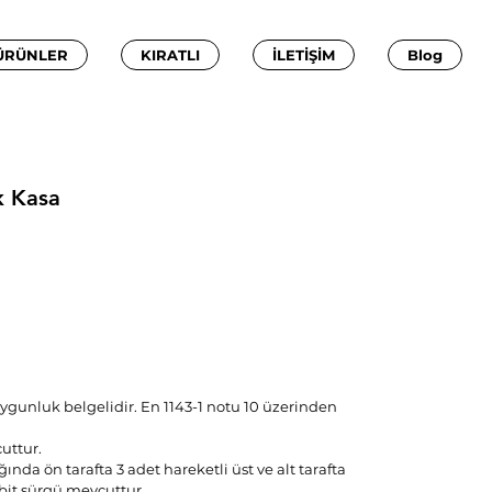
ÜRÜNLER
KIRATLI
İLETİŞİM
Blog
ik Kasa
ygunluk belgelidir. En 1143-1 notu 10 üzerinden
cuttur.
ında ön tarafta 3 adet hareketli üst ve alt tarafta
abit sürgü mevcuttur.