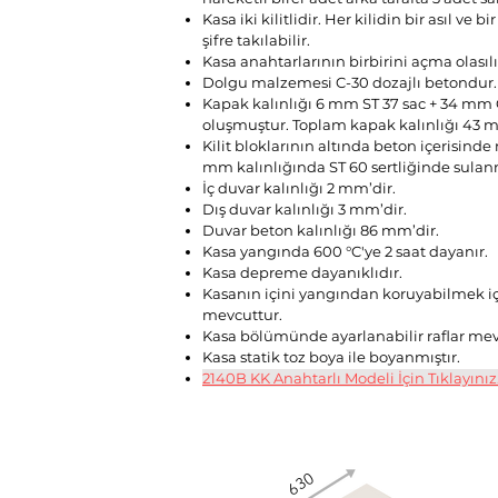
Kasa iki kilitlidir. Her kilidin bir asıl v
şifre takılabilir.
Kasa anahtarlarının birbirini açma olasılığ
Dolgu malzemesi C-30 dozajlı betondur.
Kapak kalınlığı 6 mm ST 37 sac + 34 mm 
oluşmuştur. Toplam kapak kalınlığı 43 m
Kilit bloklarının altında beton içerisinde
mm kalınlığında ST 60 sertliğinde sulanm
İç duvar kalınlığı 2 mm’dir.
Dış duvar kalınlığı 3 mm’dir.
Duvar beton kalınlığı 86 mm’dir.
Kasa yangında 600 °C'ye 2 saat dayanır.
Kasa depreme dayanıklıdır.
Kasanın içini yangından koruyabilmek i
mevcuttur.
Kasa bölümünde ayarlanabilir raflar mev
Kasa statik toz boya ile boyanmıştır.
2140B KK Anahtarlı Modeli İçin Tıklayınız
630