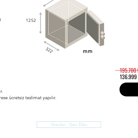
0
1252
322
mm
195.700 
136.999 
r.
ese ücretsiz teslimat yapılır.
Ürünler - Geri Dön