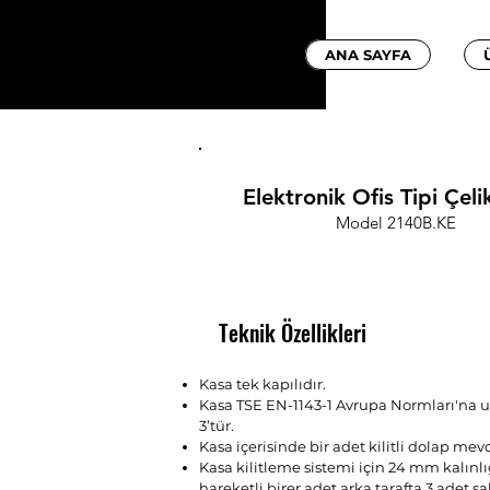
ANA SAYFA
Elektronik Ofis Tipi Çel
Model 2140B.KE
Teknik Özellikleri
Kasa tek kapılıdır.
Kasa TSE EN-1143-1 Avrupa Normları'na u
3’tür.
Kasa içerisinde bir adet kilitli dolap mev
Kasa kilitleme sistemi için 24 mm kalınlığ
hareketli birer adet arka tarafta 3 adet s